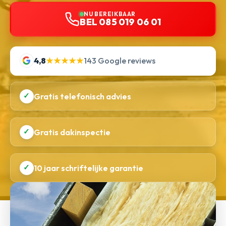
NU BEREIKBAAR
BEL 085 019 06 01
4,8
★★★★★
143 Google reviews
✓
Gratis telefonisch advies
✓
Gratis dakinspectie
✓
10 jaar schriftelijke garantie