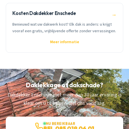
Kosten Dakdekker Enschede
→
Benieuwd wat uw dakwerk kost? Elk dak is anders: u krijgt
vooraf een gratis, vrijblijvende offerte zonder verrassingen.
Meer informatie
Daklekkage of dakschade?
Dakdekker Enschede met meer dan 30 jaar ervaring is
klaar om u te helpen. Bel ons vandaag.
NU BEREIKBAAR
BEL 085 019 06 01