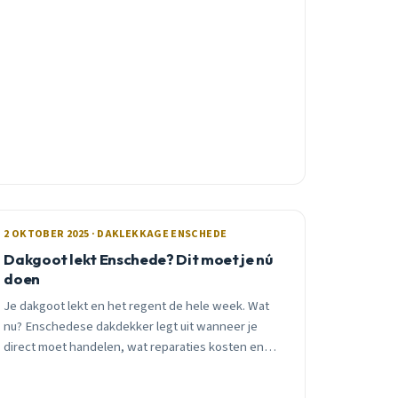
2 OKTOBER 2025 · DAKLEKKAGE ENSCHEDE
Dakgoot lekt Enschede? Dit moet je nú
doen
Je dakgoot lekt en het regent de hele week. Wat
nu? Enschedese dakdekker legt uit wanneer je
direct moet handelen, wat reparaties kosten en
waarom uitstellen meestal duurder uitpakt.