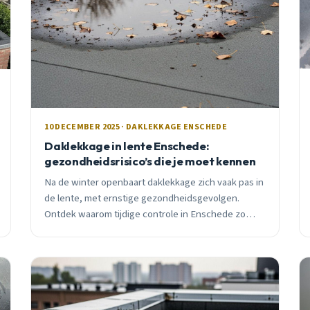
10 DECEMBER 2025 · DAKLEKKAGE ENSCHEDE
Daklekkage in lente Enschede:
gezondheidsrisico’s die je moet kennen
Na de winter openbaart daklekkage zich vaak pas in
de lente, met ernstige gezondheidsgevolgen.
Ontdek waarom tijdige controle in Enschede zo
belangrijk is en hoe je schimmelgroei voorkomt.