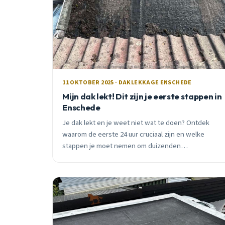
11 OKTOBER 2025 · DAKLEKKAGE ENSCHEDE
Mijn dak lekt! Dit zijn je eerste stappen in
Enschede
Je dak lekt en je weet niet wat te doen? Ontdek
waarom de eerste 24 uur cruciaal zijn en welke
stappen je moet nemen om duizenden
euro&#8217;s aan extra schade te voorkomen.
Praktisch advies van een lokale dakdekker.