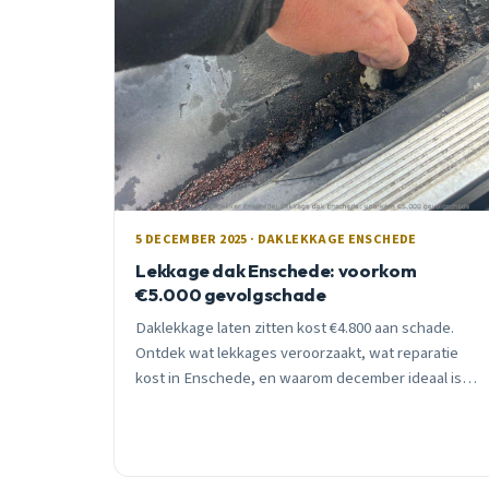
5 DECEMBER 2025 · DAKLEKKAGE ENSCHEDE
Lekkage dak Enschede: voorkom
€5.000 gevolgschade
Daklekkage laten zitten kost €4.800 aan schade.
Ontdek wat lekkages veroorzaakt, wat reparatie
kost in Enschede, en waarom december ideaal is
voor dakwerk. Gratis inspectie binnen 24 uur.