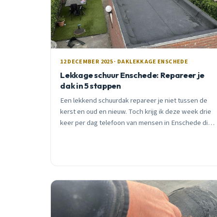
12 DECEMBER 2025 · DAKLEKKAGE ENSCHEDE
Lekkage schuur Enschede: Repareer je
dak in 5 stappen
Een lekkend schuurdak repareer je niet tussen de
kerst en oud en nieuw. Toch krijg ik deze week drie
keer per dag telefoon van mensen in Enschede die
denken dat het wel kan. Lees hoe je het wél goed
aanpakt.