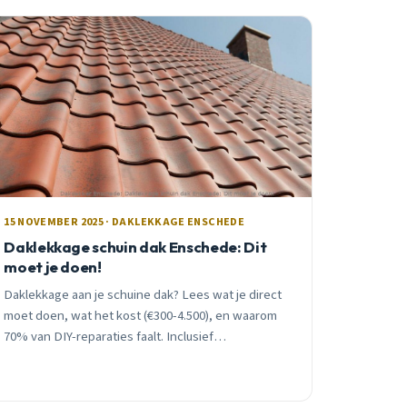
15 NOVEMBER 2025 · DAKLEKKAGE ENSCHEDE
Daklekkage schuin dak Enschede: Dit
moet je doen!
Daklekkage aan je schuine dak? Lees wat je direct
moet doen, wat het kost (€300-4.500), en waarom
70% van DIY-reparaties faalt. Inclusief
verzekeringadvies en gratis inspectie in Enschede.