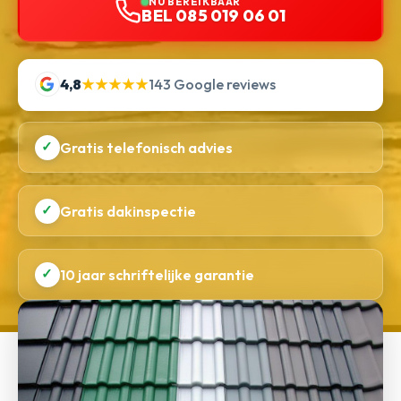
NU BEREIKBAAR
BEL 085 019 06 01
4,8
★★★★★
143 Google reviews
✓
Gratis telefonisch advies
✓
Gratis dakinspectie
✓
10 jaar schriftelijke garantie