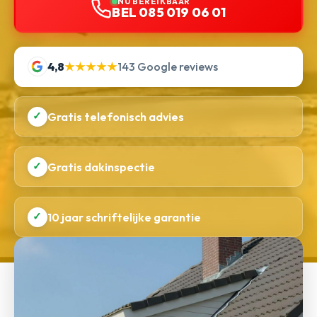
NU BEREIKBAAR
BEL 085 019 06 01
4,8
★★★★★
143 Google reviews
✓
Gratis telefonisch advies
✓
Gratis dakinspectie
✓
10 jaar schriftelijke garantie