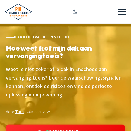
DAKRENOVATIE ENSCHEDE
Hoe weet ik of mijn dak aan
vervanging toe is?
Weet je niet zeker of je dak in Enschede aan
vervanging toe is? Leer de waarschuwingssignalen
kennen, ontdek de risico’s en vind de perfecte
oplossing voor je woning!
door
Tom
· 24 maart 2025