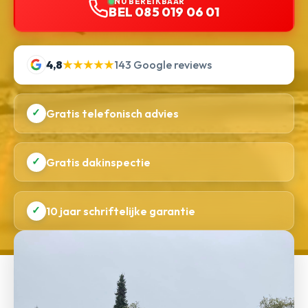
NU BEREIKBAAR
BEL 085 019 06 01
4,8
★★★★★
143 Google reviews
✓
Gratis telefonisch advies
✓
Gratis dakinspectie
✓
10 jaar schriftelijke garantie