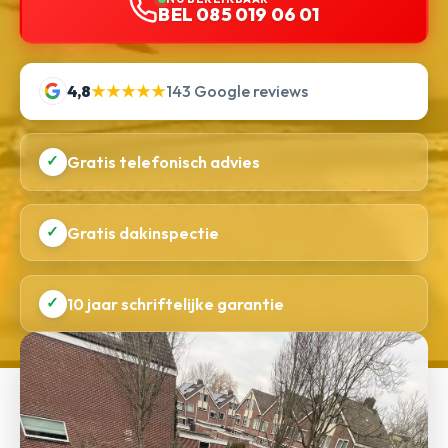
BEL 085 019 06 01
4,8
★★★★★
143 Google reviews
✓
Gratis telefonisch advies
✓
Gratis dakinspectie
✓
10 jaar schriftelijke garantie