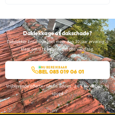
Daklekkage of dakschade?
Dakdekker Enschede met meer dan 30 jaar ervaring is
klaar om u te helpen. Bel ons vandaag.
NU BEREIKBAAR
BEL 085 019 06 01
Vrijblijvende offerte · Gratis advies · 24/7 bereikbaar bij
spoed