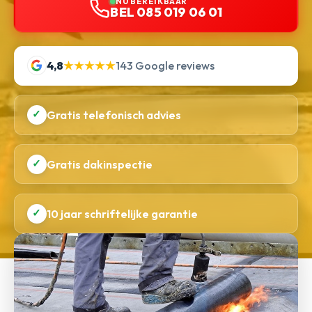
NU BEREIKBAAR
BEL 085 019 06 01
4,8
★★★★★
143 Google reviews
✓
Gratis telefonisch advies
✓
Gratis dakinspectie
✓
10 jaar schriftelijke garantie