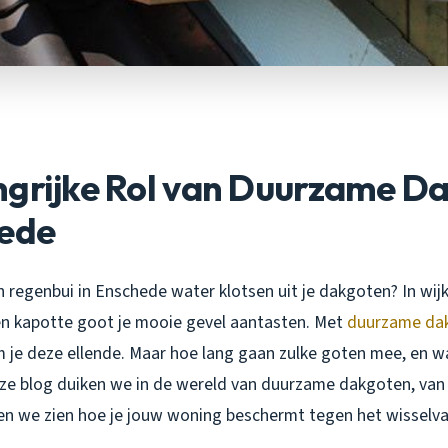
ngrijke Rol van Duurzame D
hede
n regenbui in Enschede water klotsen uit je dakgoten? In wij
n kapotte goot je mooie gevel aantasten. Met
duurzame dak
je deze ellende. Maar hoe lang gaan zulke goten mee, en wa
eze blog duiken we in de wereld van duurzame dakgoten, van
en we zien hoe je jouw woning beschermt tegen het wisselval