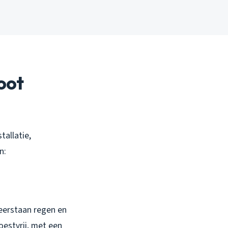
oot
tallatie,
n:
weerstaan regen en
oestvrij, met een