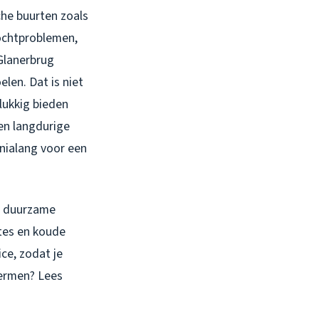
che buurten zoals
ochtproblemen,
 Glanerbrug
len. Dat is niet
lukkig bieden
en langdurige
nialang voor een
jn duurzame
tes en koude
ice, zodat je
hermen? Lees