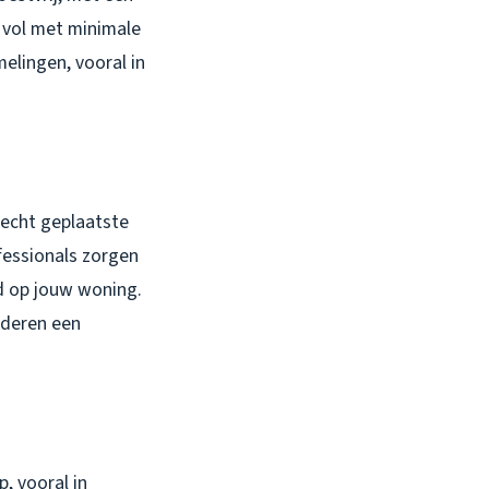
r vol met minimale
elingen, vooral in
lecht geplaatste
fessionals zorgen
md op jouw woning.
nderen een
, vooral in