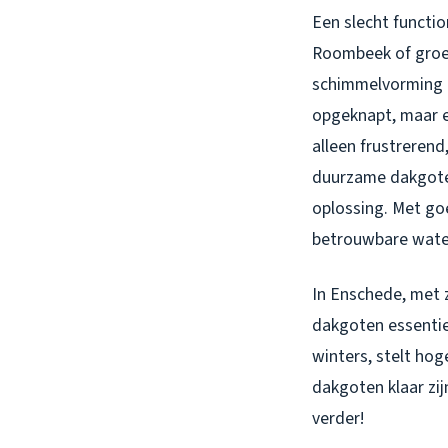
Een slecht functi
Roombeek of groen
schimmelvorming of
opgeknapt, maar e
alleen frustreren
duurzame dakgoten
oplossing. Met go
betrouwbare wate
In Enschede, met 
dakgoten essentie
winters, stelt hog
dakgoten klaar zij
verder!