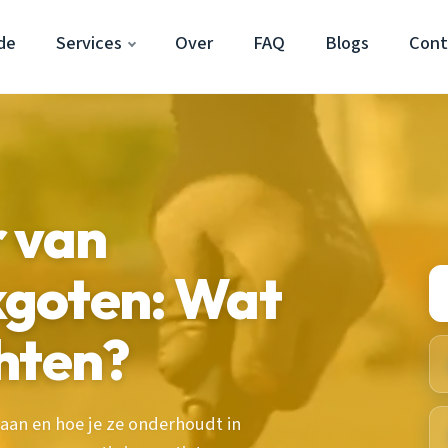
de
Services
Over
FAQ
Blogs
Cont
r van
goten: Wat
hten?
an en hoe je ze onderhoudt in