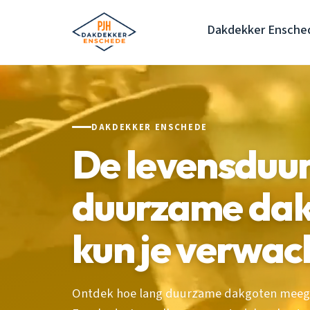
Dakdekker Ensche
DAKDEKKER ENSCHEDE
De levensduu
duurzame dak
kun je verwac
Ontdek hoe lang duurzame dakgoten meega