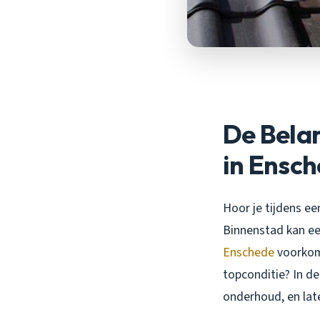
De Bela
in Ensc
Hoor je tijdens ee
Binnenstad kan ee
Enschede
voorkom 
topconditie? In d
onderhoud, en lat