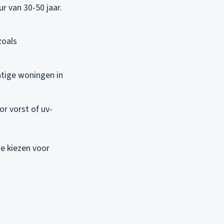
r van 30-50 jaar.
zoals
tatige woningen in
or vorst of uv-
te kiezen voor