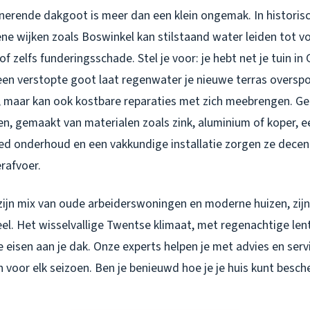
onerende dakgoot is meer dan een klein ongemak. In historis
e wijken zoals Boswinkel kan stilstaand water leiden tot v
 zelfs funderingsschade. Stel je voor: je hebt net je tuin in
en verstopte goot laat regenwater je nieuwe terras overspoe
d, maar kan ook kostbare reparaties met zich meebrengen. Ge
, gemaakt van materialen zoals zink, aluminium of koper, e
ed onderhoud en een vakkundige installatie zorgen ze decen
rafvoer.
zijn mix van oude arbeiderswoningen en moderne huizen, zi
el. Het wisselvallige Twentse klimaat, met regenachtige len
e eisen aan je dak. Onze experts helpen je met advies en serv
n voor elk seizoen. Ben je benieuwd hoe je je huis kunt besc