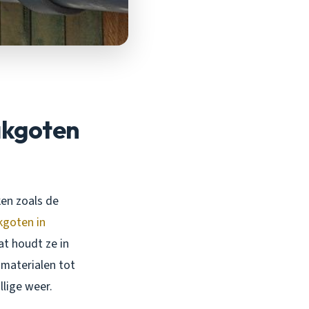
akgoten
ken zoals de
goten in
t houdt ze in
 materialen tot
lige weer.