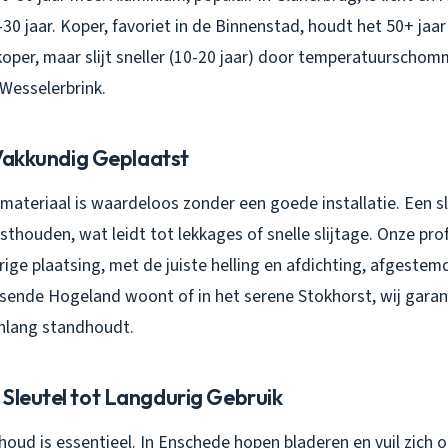
30 jaar. Koper, favoriet in de Binnenstad, houdt het 50+ jaa
oper, maar slijt sneller (10-20 jaar) door temperatuurschomm
 Wesselerbrink.
: Vakkundig Geplaatst
ateriaal is waardeloos zonder een goede installatie. Een s
thouden, wat leidt tot lekkages of snelle slijtage. Onze pro
ige plaatsing, met de juiste helling en afdichting, afgeste
ruisende Hogeland woont of in het serene Stokhorst, wij gara
renlang standhoudt.
 Sleutel tot Langdurig Gebruik
ud is essentieel. In Enschede hopen bladeren en vuil zich op