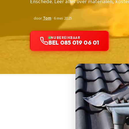
Enschede. Leer alles over materialen, kosten
door
Tom
· 6 mei 2025
NU BEREIKBAAR
BEL 085 019 06 01