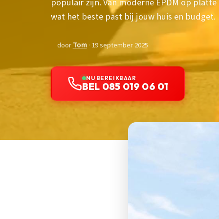
populair zijn. Van moderne EPDM op platte
wat het beste past bij jouw huis en budget.
door
Tom
· 19 september 2025
NU BEREIKBAAR
BEL 085 019 06 01