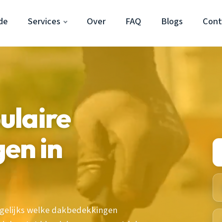
de
Services
Over
FAQ
Blogs
Cont
pulaire
en in
agelijks welke dakbedekkingen