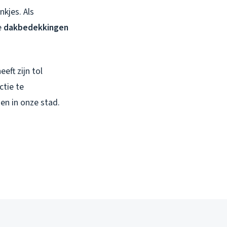
kjes. Als
e
dakbedekkingen
eft zijn tol
ctie te
n in onze stad.