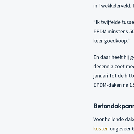
in Twekkelerveld. 
“Ik twijfelde tuss
EPDM minstens 50 
keer goedkoop.”
En daar heeft hij 
decennia zoet mee.
januari tot de hit
EPDM-daken na 15 
Betondakpanne
Voor hellende dake
kosten
ongeveer €5