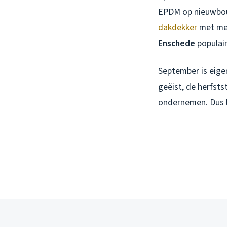
EPDM op nieuwbou
dakdekker
met mee
Enschede
populair
September is eigen
geëist, de herfsts
ondernemen. Dus 