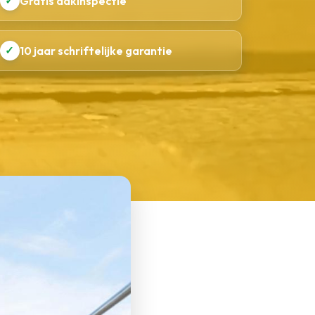
✓
Gratis dakinspectie
✓
10 jaar schriftelijke garantie