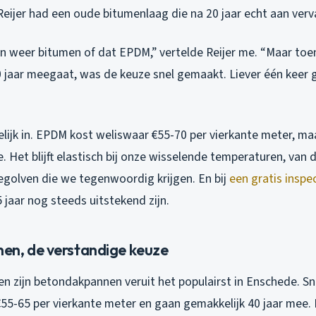
Reijer had een oude bitumenlaag die na 20 jaar echt aan ver
en weer bitumen of dat EPDM,” vertelde Reijer me. “Maar toen
jaar meegaat, was de keuze snel gemaakt. Liever één keer
gelijk in. EPDM kost weliswaar €55-70 per vierkante meter, maa
 Het blijft elastisch bij onze wisselende temperaturen, van d
tegolven die we tegenwoordig krijgen. En bij
een gratis inspe
jaar nog steeds uitstekend zijn.
n, de verstandige keuze
n zijn betondakpannen veruit het populairst in Enschede. Sn
5-65 per vierkante meter en gaan gemakkelijk 40 jaar mee. 