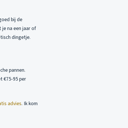
goed bij de
je na een jaar of
isch dingetje.
sche pannen.
et €75-95 per
tis advies
. Ik kom