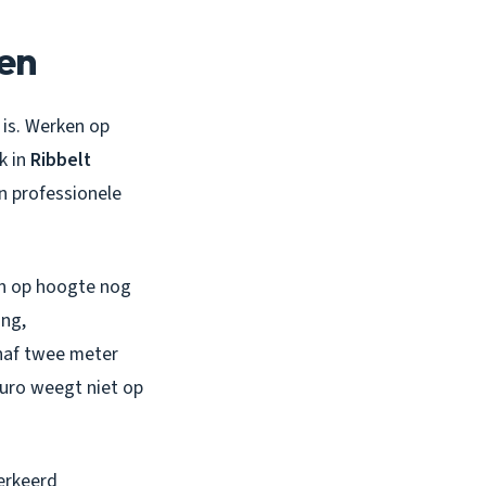
sen
 is. Werken op
k in
Ribbelt
n professionele
en op hoogte nog
ing,
anaf twee meter
euro weegt niet op
erkeerd