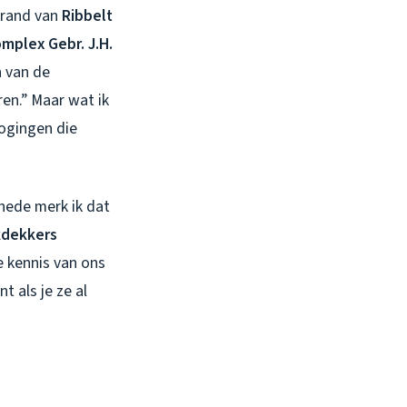
 rand van
Ribbelt
mplex Gebr. J.H.
n van de
en.” Maar wat ik
pogingen die
chede merk ik dat
kdekkers
 kennis van ons
t als je ze al