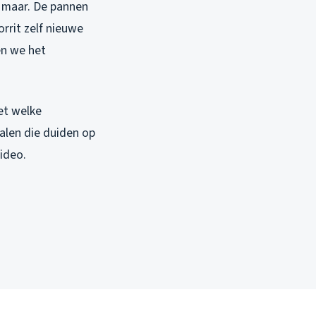
g maar. De pannen
rrit zelf nieuwe
en we het
et welke
alen die duiden op
video.