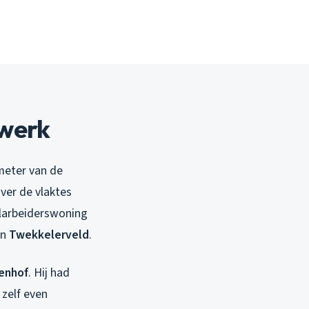
kwerk
ometer van de
over de vlaktes
elarbeiderswoning
in
Twekkelerveld
.
enhof
. Hij had
 zelf even