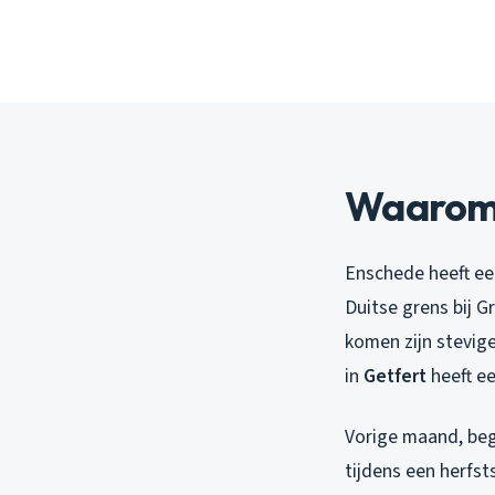
Waarom 
Enschede heeft een
Duitse grens bij G
komen zijn stevig
in
Getfert
heeft e
Vorige maand, begi
tijdens een herfs