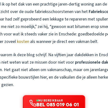
 ik op het dak van een prachtige jaren-dertig woning aan de
itzicht over de oude fabrieksschoorstenen van het
Fabrieksco
aar had zelf geprobeerd een lekkage te repareren met spulle
me niet zo moeilijk,” zei hij, “gewoon wat bitumen erop smer
ch voor wat ik steeds vaker zie in Enschede: goedbedoelde 
eer zoveel
kosten
als wanneer je direct een vakman belt.
waarom ik deze blog schrijf. Na vijftien jaar dakdekken in Ens
n niet weten wat ze missen door niet voor
professionele da
n. Het gaat niet alleen om vakmanschap, maar om jarenlange
ecifieke bouwstijlen hier, en de valkuilen die je alleen herken
 gezien.
NU BEREIKBAAR
BEL 085 019 06 01