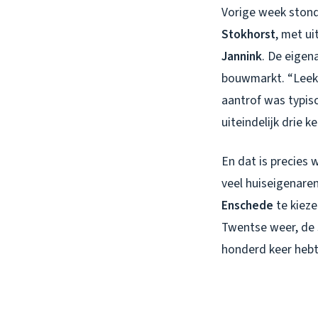
Vorige week stond
Stokhorst
, met u
Jannink
. De eigen
bouwmarkt. “Leek 
aantrof was typis
uiteindelijk drie k
En dat is precies 
veel huiseigenare
Enschede
te kieze
Twentse weer, de sp
honderd keer hebt