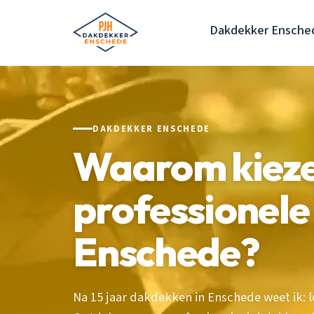
Dakdekker Ensche
DAKDEKKER ENSCHEDE
Waarom kieze
professionel
Enschede?
Na 15 jaar dakdekken in Enschede weet ik: l