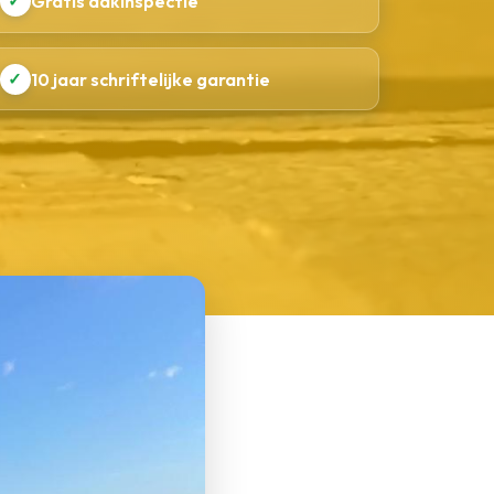
✓
Gratis dakinspectie
✓
10 jaar schriftelijke garantie