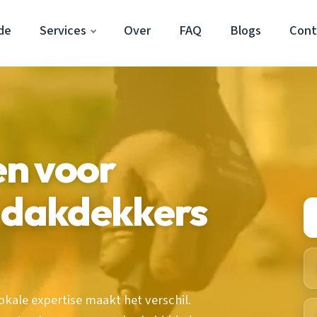
de
Services
Over
FAQ
Blogs
Cont
n voor
e dakdekkers
okale expertise maakt het verschil.