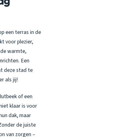
ag
p een terras in de
t voor plezier,
– de warmte,
nrichten. Een
t deze stad te
als jij!
 Rutbeek of een
niet klaar is voor
 hun dak, maar
Zonder de juiste
on van zorgen –