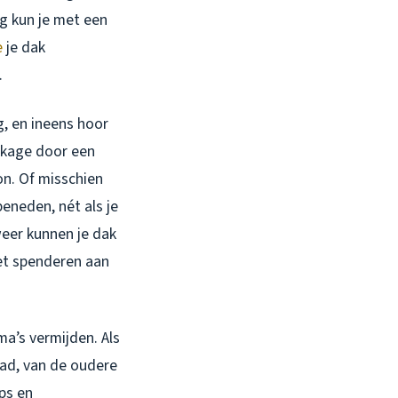
ig kun je met een
e
je dak
.
ug, en ineens hoor
ekkage door een
on. Of misschien
eneden, nét als je
weer kunnen je dak
dget spenderen aan
a’s vermijden. Als
tad, van de oudere
ps en