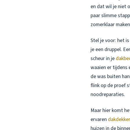
en dat wil je niet
paar slimme stappe
zomerklaar maken,
Stel je voor: het i
je een druppel. Ee
scheur in je
dakbe
waaien er tijdens
de was buiten hang
flink op de proef 
noodreparaties.
Maar hier komt he
ervaren
dakdekke
huizen in de binn